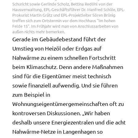
Schuricht sowie Gerlinde Scholz, Bettina Redöhl von der
Hausverwaltung, EPL-Geschäftsführer Dr. Manfred Schüle, EPL-
Prokurist Martin Grätz und EPL-Projektleiter Sören Brünig
treffen sich zum Ortstermin vor dem Hochhaus "Im hohen
Felde 15". Im Frühjahr wird man von Anschlussarbeiten von
außen nichts mehr bemerken.
Gerade im Gebäudebestand führt der
Umstieg von Heizöl oder Erdgas auf
Nahwärme zu einem schnellen Fortschritt
beim Klimaschutz. Denn andere Maßnahmen
sind für die Eigentümer meist technisch
sowie finanziell aufwendig. Und sie führen
zum Beispiel in
Wohnungseigentümergemeinschaften oft zu
kontroversen Diskussionen. „Wir haben
deshalb unsere Energiezentralen und die acht
Nahwärme-Netze in Langenhagen so