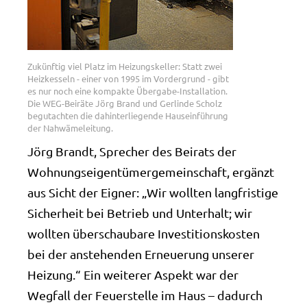
Zukünftig viel Platz im Heizungskeller: Statt zwei
Heizkesseln - einer von 1995 im Vordergrund - gibt
es nur noch eine kompakte Übergabe-Installation.
Die WEG-Beiräte Jörg Brand und Gerlinde Scholz
begutachten die dahinterliegende Hauseinführung
der Nahwämeleitung.
Jörg Brandt, Sprecher des Beirats der
Wohnungseigentümergemeinschaft, ergänzt
aus Sicht der Eigner: „Wir wollten langfristige
Sicherheit bei Betrieb und Unterhalt; wir
wollten überschaubare Investitionskosten
bei der anstehenden Erneuerung unserer
Heizung.“ Ein weiterer Aspekt war der
Wegfall der Feuerstelle im Haus – dadurch